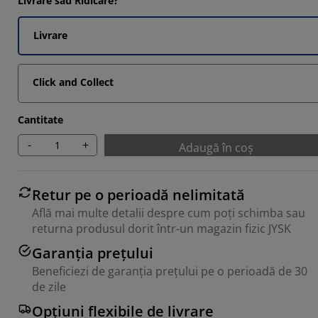
Livrare sau Ridicare?
6474%
0677%
Livrare
8406%
Click and Collect
431%
Cantitate
-
+
Adaugă în coș
Retur pe o perioadă nelimitată
Află mai multe detalii despre cum poți schimba sau
returna produsul dorit într-un magazin fizic JYSK
Garanția prețului
Beneficiezi de garanția prețului pe o perioadă de 30
de zile
Opțiuni flexibile de livrare