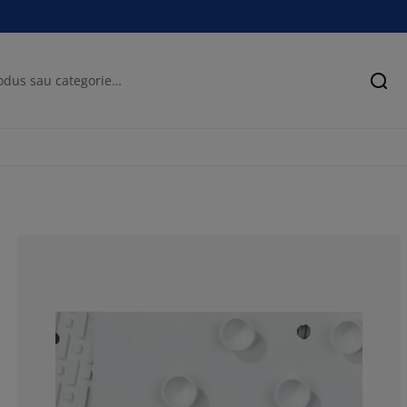
Cău
71.01449275362