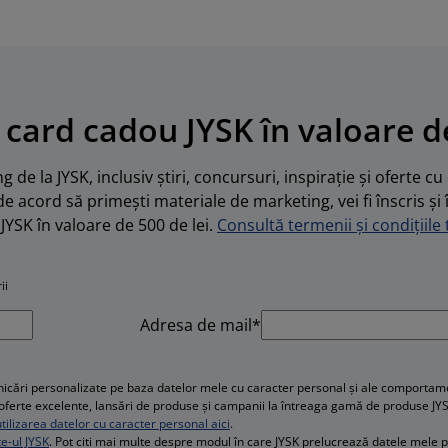
 card cadou JYSK în valoare de
 de la JYSK, inclusiv știri, concursuri, inspirație și oferte c
de acord să primești materiale de marketing, vei fi înscris și 
JYSK în valoare de 500 de lei.
Consultă termenii și condițiile t
ii
Adresa de mail*
cări personalizate pe baza datelor mele cu caracter personal și ale comportament
e, oferte excelente, lansări de produse și campanii la întreaga gamă de produse JY
ilizarea datelor cu caracter personal aici
.
te-ul JYSK
. Pot citi mai multe despre modul în care JYSK prelucrează datele mele 