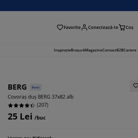
Favorite
Conectează-te
Coş
tare
Inspirație
Broșură
Magazine
Contact
B2B
Cariere
BERG
Basic
Covoraș duș BERG 37x82 alb
(
207
)
25 Lei
/buc
319%