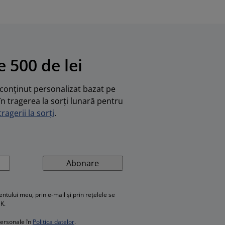
 500 de lei
u conținut personalizat bazat pe
în tragerea la sorți lunară pentru
ragerii la sorți
.
Abonare
ului meu, prin e-mail și prin rețelele se
SK.
personale în
Politica datelor
.