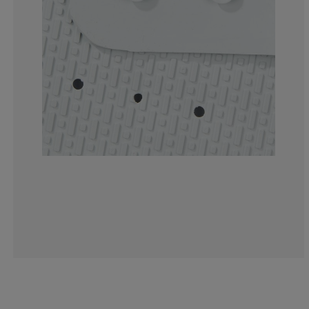
16.90821256038
2.415458937198
1.449275362318
8.212560386473