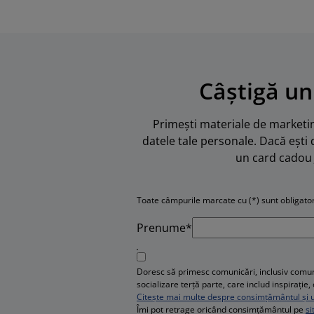
Câștigă un
Primești materiale de marketing
datele tale personale. Dacă ești 
un card cadou 
Toate câmpurile marcate cu (*) sunt obligator
Prenume*
Doresc să primesc comunicări, inclusiv comuni
socializare terță parte, care includ inspirați
Citește mai multe despre consimțământul și ut
Îmi pot retrage oricând consimțământul pe
si