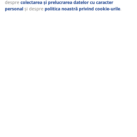
Recenzii
(
18
)
Despre brand
Livrare