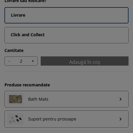
Livrare sau Ridicare?
Livrare
Click and Collect
Cantitate
-
+
Adaugă în coș
Produse recomandate
Bath Mats
Suport pentru prosoape
Vă personalizăm experiența