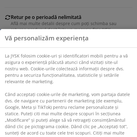
La JYSK folosim cookie-uri și identificatori mobili pentru
a vă asigura o experiență plăcută atunci când vizitați
Retur pe o perioadă nelimitată
site-ul nostru web. Cookie-urile colectează informații
Află mai multe detalii despre cum poți schimba sau
despre dvs. pentru a securiza funcționalitatea,
returna produsul dorit într-un magazin fizic JYSK
statisticile și setările relevante de marketing.
Garanția prețului
Când acceptați cookie-urile de marketing, vom partaja
Beneficiezi de garanția prețului pe o perioadă de 30 de
datele dvs. de navigare cu partenerii de marketing (de
zile
exemplu, Google, Meta și TikTok) pentru reclame
Opțiuni flexibile de livrare
personalizate și statice. Puteți citi mai multe despre
Alege varianta de livrare care ți se potrivește cel mai
scopuri în secțiunea „Modificare” și puteți alege să vă
bine
retrageți consimțământul dând clic pe pictograma
cookie. Dând clic pe „Acceptați tot”, sunteți de acord cu
toate cele trei scopuri. Citiți mai multe despre
colectarea și prelucrarea datelor cu caracter personal
Unitate de stoc: 2347327
și despre
politica noastră privind cookie-urile
.
Specificații