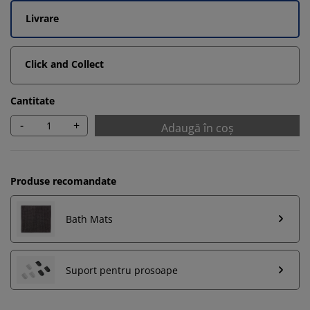
Livrare
Click and Collect
Cantitate
-
+
Adaugă în coș
Produse recomandate
Bath Mats
Suport pentru prosoape
Vă personalizăm experiența