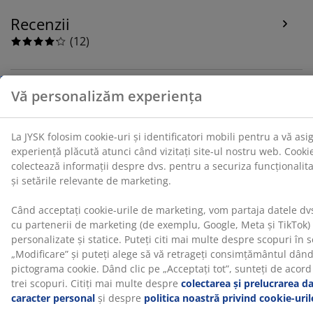
Recenzii
(
12
)
Despre brand
Livrare