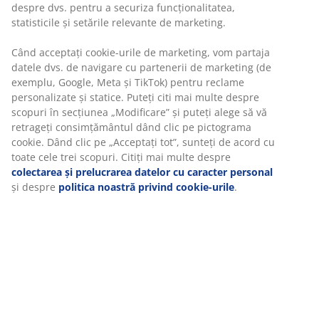
zile
Opțiuni flexibile de livrare
Alege varianta de livrare care ți se potrivește cel mai
bine
Unitate de stoc: 2351258
Specificații
Recenzii
(
50
)