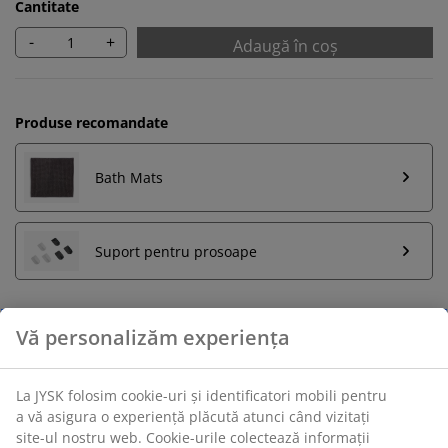
Cantitate
-
+
Adaugă în coș
Produse recomandate
Bath Mats
Suport pentru prosoape
Retur pe o perioadă nelimitată
Află mai multe detalii despre cum poți schimba sau
returna produsul dorit într-un magazin fizic JYSK
Garanția prețului
Beneficiezi de garanția prețului pe o perioadă de 30 de