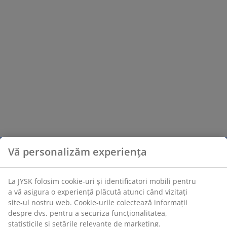
Vă personalizăm experiența
La JYSK folosim cookie-uri și identificatori mobili pentru
a vă asigura o experiență plăcută atunci când vizitați
site-ul nostru web. Cookie-urile colectează informații
despre dvs. pentru a securiza funcționalitatea,
statisticile și setările relevante de marketing.