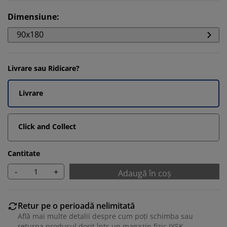
Dimensiune
:
90x180
Livrare sau Ridicare?
Livrare
Click and Collect
Cantitate
-
+
Adaugă în coș
Retur pe o perioadă nelimitată
Află mai multe detalii despre cum poți schimba sau
returna produsul dorit într-un magazin fizic JYSK