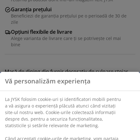
Garanția prețului
Beneficiezi de garanția prețului pe o perioadă de 30 de
zile
Opțiuni flexibile de livrare
Alege varianta de livrare care ți se potrivește cel mai
bine
Masă de dining din furnir decorativ de culoare stejar
auriu. 90x180x75 cm
Unitate de stoc: 3640272
Instrucțiuni de asamblare
Vă personalizăm experiența
Specificații
La JYSK folosim cookie-uri și identificatori mobili pentru a vă