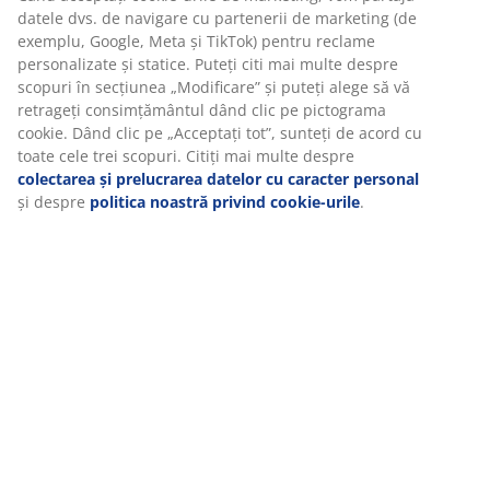
asigura o experiență plăcută atunci când vizitați site-ul
nostru web. Cookie-urile colectează informații despre dvs.
pentru a securiza funcționalitatea, statisticile și setările
Recenzii
relevante de marketing.
(
16
)
Când acceptați cookie-urile de marketing, vom partaja
datele dvs. de navigare cu partenerii de marketing (de
exemplu, Google, Meta și TikTok) pentru reclame
Livrare
personalizate și statice. Puteți citi mai multe despre scopuri
în secțiunea „Modificare” și puteți alege să vă retrageți
consimțământul dând clic pe pictograma cookie. Dând clic
pe „Acceptați tot”, sunteți de acord cu toate cele trei
scopuri. Citiți mai multe despre
colectarea și prelucrarea
datelor cu caracter personal
și despre
politica noastră
privind cookie-urile
.