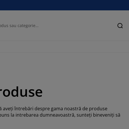
Cău
produse
că aveți întrebări despre gama noastră de produse
puns la intrebarea dumneavoastră, sunteți bineveniți să