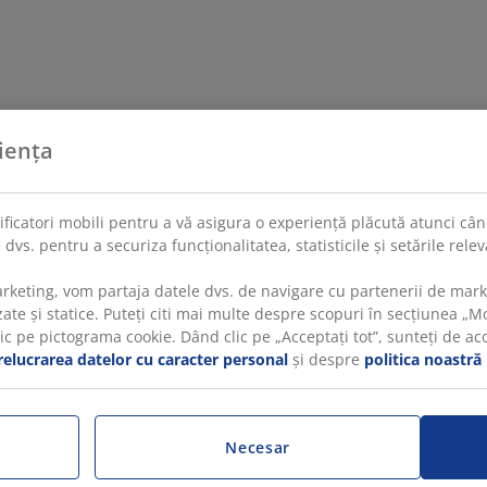
iența
tificatori mobili pentru a vă asigura o experiență plăcută atunci când
 dvs. pentru a securiza funcționalitatea, statisticile și setările rel
rketing, vom partaja datele dvs. de navigare cu partenerii de mar
te și statice. Puteți citi mai multe despre scopuri în secțiunea „Mod
 pe pictograma cookie. Dând clic pe „Acceptați tot”, sunteți de acord
relucrarea datelor cu caracter personal
și despre
politica noastră
Necesar