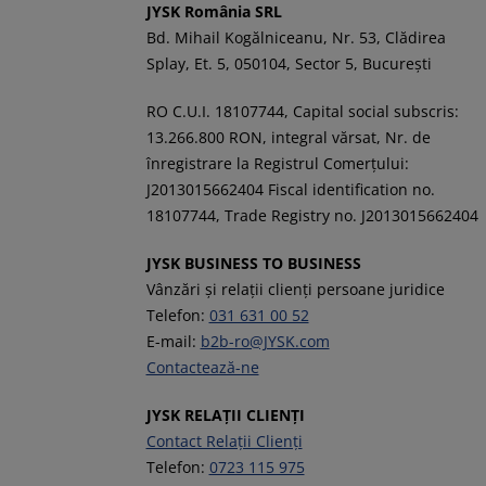
JYSK România SRL
Bd. Mihail Kogălniceanu, Nr. 53, Clădirea
Splay, Et. 5, 050104, Sector 5, București
RO C.U.I. 18107744, Capital social subscris:
13.266.800 RON, integral vărsat, Nr. de
înregistrare la Registrul Comerţului:
J2013015662404 Fiscal identification no.
18107744, Trade Registry no. J2013015662404
JYSK BUSINESS TO BUSINESS
Vânzări și relații clienți persoane juridice
Telefon:
031 631 00 52
E-mail:
b2b-ro@JYSK.com
Contactează-ne
JYSK RELAȚII CLIENȚI
Contact Relații Clienți
Telefon:
0723 115 975