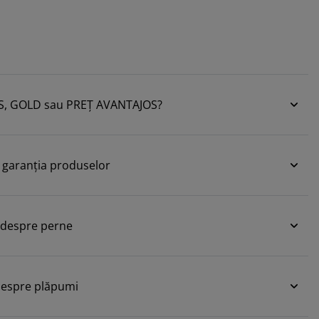
PLUS, GOLD sau PREȚ AVANTAJOS?
e garanția produselor
e despre perne
 despre plăpumi