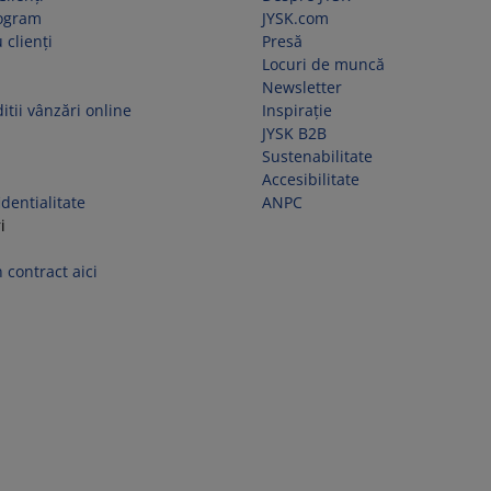
rogram
JYSK.com
 clienți
Presă
Locuri de muncă
Newsletter
itii vânzări online
Inspirație
JYSK B2B
Sustenabilitate
Accesibilitate
identialitate
ANPC
i
 contract aici