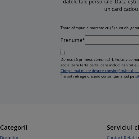
datele tale personale. Dacă ești 
un card cadou 
Toate câmpurile marcate cu (*) sunt obligator
Prenume*
Doresc să primesc comunicări, inclusiv comuni
socializare terță parte, care includ inspirați
Citește mai multe despre consimțământul și ut
Îmi pot retrage oricând consimțământul pe
si
Categorii
Serviciul c
Dormitor
Contact Relații 