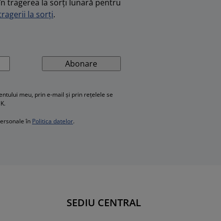
în tragerea la sorți lunară pentru
ragerii la sorți
.
Abonare
ului meu, prin e-mail și prin rețelele se
SK.
personale în
Politica datelor
.
SEDIU CENTRAL