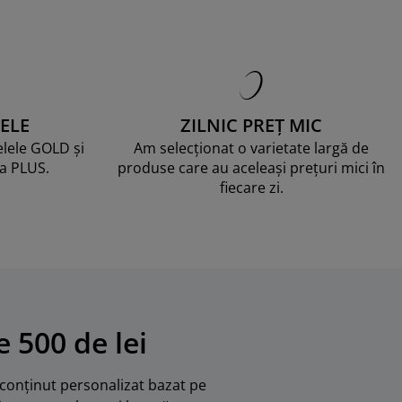
ELE
ZILNIC PREȚ MIC
telele GOLD și
Am selecționat o varietate largă de
ma PLUS.
produse care au aceleași prețuri mici în
fiecare zi.
 500 de lei
u conținut personalizat bazat pe