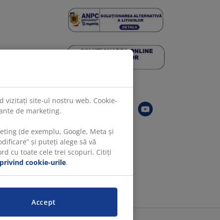
Urmărește JYSK
 vizitați site-ul nostru web. Cookie-
evante de marketing.
keting (de exemplu, Google, Meta și
ificare” și puteți alege să vă
 cu toate cele trei scopuri. Citiți
 privind cookie-urile
.
Accept