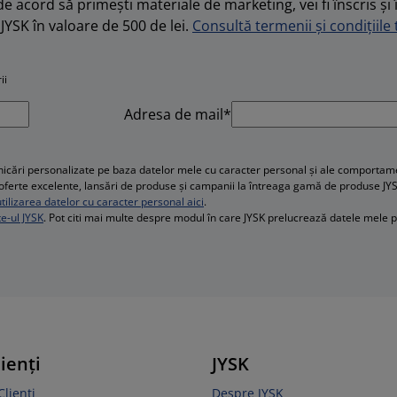
de acord să primești materiale de marketing, vei fi înscris și 
JYSK în valoare de 500 de lei.
Consultă termenii și condițiile t
ii
Adresa de mail*
cări personalizate pe baza datelor mele cu caracter personal și ale comportament
e, oferte excelente, lansări de produse și campanii la întreaga gamă de produse JY
ilizarea datelor cu caracter personal aici
.
te-ul JYSK
. Pot citi mai multe despre modul în care JYSK prelucrează datele mele 
lienți
JYSK
Clienți
Despre JYSK