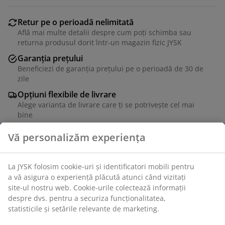
Retur pe o perioadă nelimitată
Află mai multe detalii despre cum poți schimba sau
returna produsul dorit într-un magazin fizic JYSK
Garanția prețului
Beneficiezi de garanția prețului pe o perioadă de 30 de
zile
Opțiuni flexibile de livrare
Alege varianta de livrare care ți se potrivește cel mai
bine
MDF. 64x95x36 cm
Unitate de stoc: 3640368
Instrucțiuni de asamblare