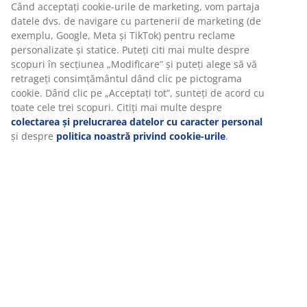
Specificații
Vă personalizăm experiența
Recenzii
(
294
)
La JYSK folosim cookie-uri și identificatori mobili pentru a vă
asigura o experiență plăcută atunci când vizitați site-ul nostru
web. Cookie-urile colectează informații despre dvs. pentru a
Livrare
securiza funcționalitatea, statisticile și setările relevante de
marketing.
Când acceptați cookie-urile de marketing, vom partaja datele dv
de navigare cu partenerii de marketing (de exemplu, Google, M
și TikTok) pentru reclame personalizate și statice. Puteți citi mai
multe despre scopuri în secțiunea „Modificare” și puteți alege s
vă retrageți consimțământul dând clic pe pictograma cookie. D
clic pe „Acceptați tot”, sunteți de acord cu toate cele trei scopuri
Citiți mai multe despre
colectarea și prelucrarea datelor cu
caracter personal
și despre
politica noastră privind cookie-uril