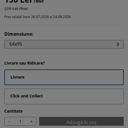
/buc
229 Lei /buc
Preț valabil între 26.07.2026 și 24.08.2026
Dimensiune
:
64x95
Livrare sau Ridicare?
Livrare
Click and Collect
Cantitate
-
+
Adaugă în coș