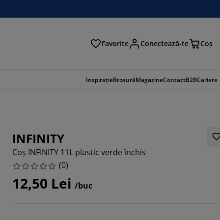
Favorite
Conectează-te
Coş
tare
Inspirație
Broșură
Magazine
Contact
B2B
Cariere
INFINITY
Coș INFINITY 11L plastic verde închis
(
0
)
12,50 Lei
/buc