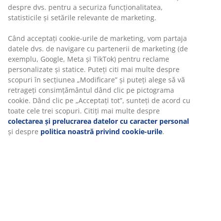
despre dvs. pentru a securiza funcționalitatea,
Opțiuni flexibile de livrare
statisticile și setările relevante de marketing.
Alege varianta de livrare care ți se potrivește cel mai
bine
Când acceptați cookie-urile de marketing, vom partaja
datele dvs. de navigare cu partenerii de marketing (de
exemplu, Google, Meta și TikTok) pentru reclame
personalizate și statice. Puteți citi mai multe despre
Unitate de stoc: 3690489
scopuri în secțiunea „Modificare” și puteți alege să vă
retrageți consimțământul dând clic pe pictograma
Instrucțiuni de asamblare
cookie. Dând clic pe „Acceptați tot”, sunteți de acord cu
toate cele trei scopuri. Citiți mai multe despre
colectarea și prelucrarea datelor cu caracter personal
și despre
politica noastră privind cookie-urile
.
Specificații
Recenzii
(
13
)