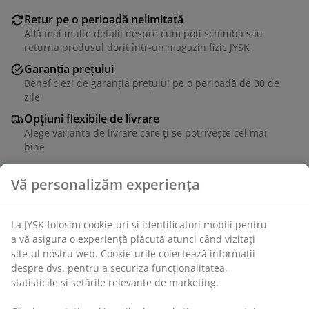
Retur pe o perioadă nelimitată
Află mai multe detalii despre cum poți schimba sau
returna produsul dorit într-un magazin fizic JYSK
Garanția prețului
Beneficiezi de garanția prețului pe o perioadă de 30 de
zile
Opțiuni flexibile de livrare
Alege varianta de livrare care ți se potrivește cel mai
bine
Furnir decorativ și oțel. 65x80x20 cm
Unitate de stoc: 3680116
Instrucțiuni de asamblare