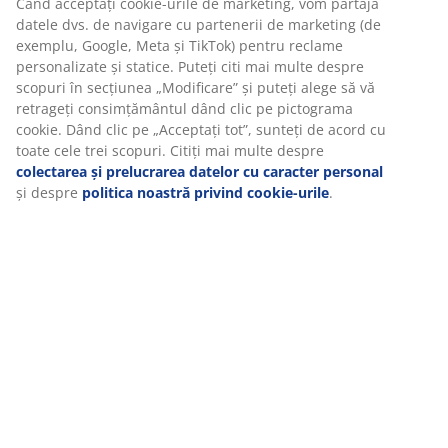
Specificații
Vă personalizăm experiența
La JYSK folosim cookie-uri și identificatori mobili pentru a vă
Recenzii
asigura o experiență plăcută atunci când vizitați site-ul nostru
(
4
)
web. Cookie-urile colectează informații despre dvs. pentru a
securiza funcționalitatea, statisticile și setările relevante de
marketing.
Livrare
Când acceptați cookie-urile de marketing, vom partaja datele
dvs. de navigare cu partenerii de marketing (de exemplu,
Google, Meta și TikTok) pentru reclame personalizate și statice.
Puteți citi mai multe despre scopuri în secțiunea „Modificare” și
puteți alege să vă retrageți consimțământul dând clic pe
pictograma cookie. Dând clic pe „Acceptați tot”, sunteți de acord
cu toate cele trei scopuri. Citiți mai multe despre
colectarea și
prelucrarea datelor cu caracter personal
și despre
politica
noastră privind cookie-urile
.