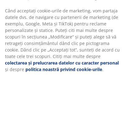
Specificații
Recenzii
(
27
)
Despre brand
Livrare