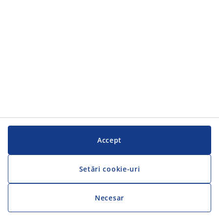
Serviciul clienți
Serviciul clienți
JYSK
JYSK
SEDIU CENTRAL
Urmărește JYSK