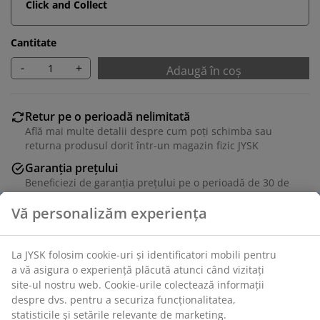
Click and Collect
Cantitate
-
+
Adaugă în coș
Retur pe o perioadă nelimitată
Află mai multe detalii despre cum poți schimba sau
returna produsul dorit într-un magazin fizic JYSK
Garanția prețului
Beneficiezi de garanția prețului pe o perioadă de 30 de
zile
Opțiuni flexibile de livrare
Alege varianta de livrare care ți se potrivește cel mai
bine
Unitate de stoc: 1634363