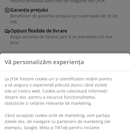
returna produsul dorit într-un magazin fizic JYSK
Garanția prețului
Beneficiezi de garanția prețului pe o perioadă de 30 de
zile
Opțiuni flexibile de livrare
Alege varianta de livrare care ți se potrivește cel mai
bine
Unitate de stoc: 1839530
Specificații
Recenzii
(
19
)