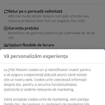
Retur pe o perioadă nelimitată
Află mai multe detalii despre cum poți schimba sau
returna produsul dorit într-un magazin fizic JYSK
Garanția prețului
Beneficiezi de garanția prețului pe o perioadă de 30 de
zile
Opțiuni flexibile de livrare
Alege varianta de livrare care ți se potrivește cel mai
bine
Unitate de stoc: 7373730
Specificații
Vă personalizăm experiența