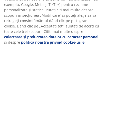
La JYSK folosim cookie-uri și identificatori mobili pentru a vă
Recenzii
asigura o experiență plăcută atunci când vizitați site-ul nostru
(
6
)
web. Cookie-urile colectează informații despre dvs. pentru a
securiza funcționalitatea, statisticile și setările relevante de
marketing.
Livrare
Când acceptați cookie-urile de marketing, vom partaja datele
dvs. de navigare cu partenerii de marketing (de exemplu,
Google, Meta și TikTok) pentru reclame personalizate și statice.
Puteți citi mai multe despre scopuri în secțiunea „Modificare”
și puteți alege să vă retrageți consimțământul dând clic pe
pictograma cookie. Dând clic pe „Acceptați tot”, sunteți de
acord cu toate cele trei scopuri. Citiți mai multe despre
colectarea și prelucrarea datelor cu caracter personal
și
despre
politica noastră privind cookie-urile
.