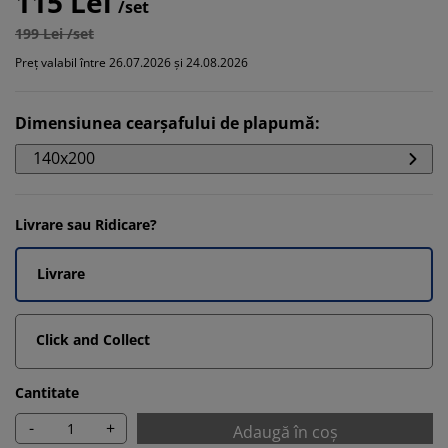
115 Lei
/set
199 Lei /set
Preț valabil între 26.07.2026 și 24.08.2026
Dimensiunea cearșafului de plapumă
:
140x200
Livrare sau Ridicare?
Livrare
Click and Collect
Cantitate
-
+
Adaugă în coș