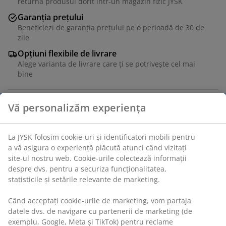
returna produsul dorit într-un magazin fizic JYSK
Garanția prețului
Beneficiezi de garanția prețului pe o perioadă de 30 de
zile
Opțiuni flexibile de livrare
Alege varianta de livrare care ți se potrivește cel mai
bine
Unitate de stoc: 7386932
Specificații
Recenzii
(
18
)