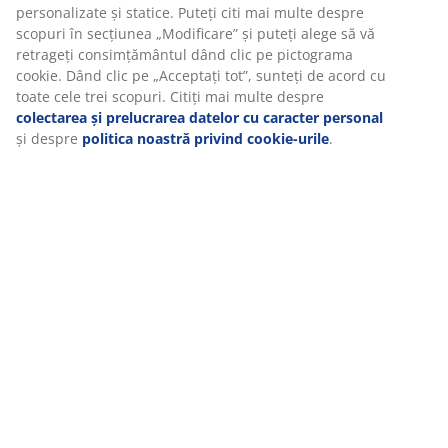
Vă personalizăm experiența
Livrare
La JYSK folosim cookie-uri și identificatori mobili pentru a vă
asigura o experiență plăcută atunci când vizitați site-ul nostru
web. Cookie-urile colectează informații despre dvs. pentru a
securiza funcționalitatea, statisticile și setările relevante de
marketing.
Când acceptați cookie-urile de marketing, vom partaja datele dv
de navigare cu partenerii de marketing (de exemplu, Google,
Meta și TikTok) pentru reclame personalizate și statice. Puteți cit
mai multe despre scopuri în secțiunea „Modificare” și puteți
alege să vă retrageți consimțământul dând clic pe pictograma
cookie. Dând clic pe „Acceptați tot”, sunteți de acord cu toate ce
trei scopuri. Citiți mai multe despre
colectarea și prelucrarea
datelor cu caracter personal
și despre
politica noastră privind
cookie-urile
.