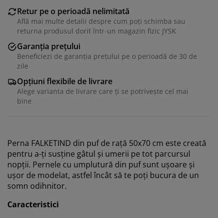
Retur pe o perioadă nelimitată
Află mai multe detalii despre cum poți schimba sau
returna produsul dorit într-un magazin fizic JYSK
Garanția prețului
Beneficiezi de garanția prețului pe o perioadă de 30 de
zile
Opțiuni flexibile de livrare
Alege varianta de livrare care ți se potrivește cel mai
bine
Perna FALKETIND din puf de rață 50x70 cm este creată
pentru a-ți susține gâtul și umerii pe tot parcursul
nopții. Pernele cu umplutură din puf sunt ușoare și
ușor de modelat, astfel încât să te poți bucura de un
somn odihnitor.
Caracteristici