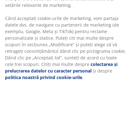
datele dvs. de navigare cu partenerii de marketing (de
saltelei joacă un rol important.
exemplu, Google, Meta și TikTok) pentru reclame
personalizate și statice. Puteți citi mai multe despre
3 camere
scopuri în secțiunea „Modificare” și puteți alege să vă
O pernă cu 3 camere are 2 camere exterioare și 1
retrageți consimțământul dând clic pe pictograma
cameră interioară. Camerele exterioare sunt moi, în
cookie. Dând clic pe „Acceptați tot”, sunteți de acord cu
timp ce camera interioară are un nucleu mai ferm. O
toate cele trei scopuri. Citiți mai multe despre
pernă cu 3 camere este concepută pentru a-și menține
colectarea și prelucrarea datelor cu caracter personal
forma și a oferi un suport constant toată noaptea,
și despre
politica noastră privind cookie-urile
.
rămânând în același timp moale și confortabilă.
Puf și pene de rață
Fiecare cameră exterioară este umplută cu 50% puf de
rață și 50% pene. Camera interioară este umplută cu
100% pene de rață. Puful captează aerul pentru o
senzație ușoară, în timp ce penele adaugă densitate și
conferă pernei o senzație moale. Greutate umplutură
750 g.
Țesătură din bumbac
Bumbacul este respirabil și oferă o senzație moale și
naturală, pentru confort în timpul nopții.