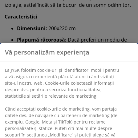
izolație, astfel încât să te bucuri de un somn odihnitor.
Caracteristici
Dimensiuni:
200x220 cm
Plapumă răcoroasă:
Dacă preferi un mediu de
somn răcoros
Vă personalizăm experiența
Pene de rață:
Greutate umplutură 1250 g
Țesătură din poliester:
Durabilă și moale
La JYSK folosim cookie-uri și identificatori mobili pentru
a vă asigura o experiență plăcută atunci când vizitați
Spălare:
Poate fi spălată la 40°C
site-ul nostru web. Cookie-urile colectează informații
despre dvs. pentru a securiza funcționalitatea,
OEKO-TEX® STANDARD 100:
Testată pentru
statisticile și setările relevante de marketing.
substanțe nocive
Când acceptați cookie-urile de marketing, vom partaja
Plapumă răcoroasă
datele dvs. de navigare cu partenerii de marketing (de
Plăpumile JYSK sunt disponibile în trei niveluri de
exemplu, Google, Meta și TikTok) pentru reclame
izolație: răcoroase, călduroase și foarte călduroase.
personalizate și statice. Puteți citi mai multe despre
Această plapumă este concepută pentru cei care
scopuri în secțiunea „Modificare” și puteți alege să vă
preferă de obicei un mediu răcoros noaptea.