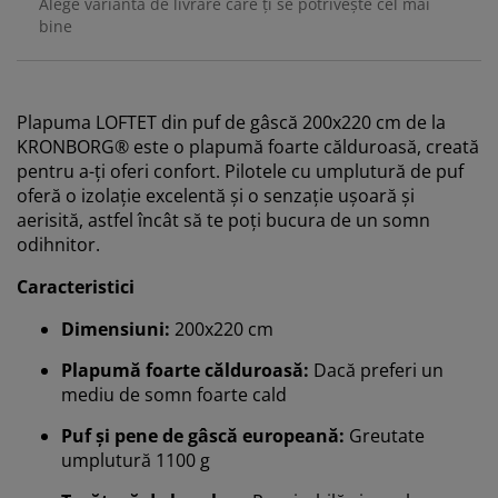
Alege varianta de livrare care ți se potrivește cel mai
bine
Plapuma LOFTET din puf de gâscă 200x220 cm de la
KRONBORG® este o plapumă foarte călduroasă, creată
pentru a-ți oferi confort. Pilotele cu umplutură de puf
oferă o izolație excelentă și o senzație ușoară și
aerisită, astfel încât să te poți bucura de un somn
odihnitor.
Caracteristici
Dimensiuni:
200x220 cm
Plapumă foarte călduroasă:
Dacă preferi un
mediu de somn foarte cald
Puf și pene de gâscă europeană:
Greutate
umplutură 1100 g