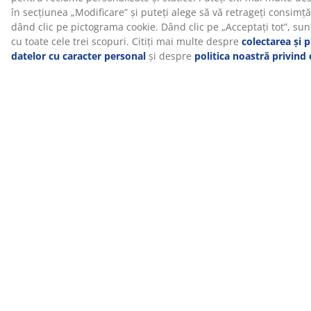
îndepărtată și spălată la mașină la 60°C pentru a o
menține proaspătă și curată. Spălarea la 60°C sau mai
mult va îndepărta acarienii nedoriți de pe material.
WELLPUR®
WELLPUR® este un brand scandinav care oferă saltele
și perne din spumă cu memorie, care ameliorează
presiunea și se mulează perfect pe forma corpului.
Gama conține produse potrivite pentru utilizare acasă,
la serviciu sau în călătorii. WELLPUR® este disponibil
exclusiv la JYSK.
Mirosul de fabricație dispare în timp
Când cumperi o saltea nouă, este posibil să observi un
ușor miros de fabricație. Acesta este complet inofensiv
și va dispărea în timp. Aerisirea sau aspirarea saltelei
poate ajuta la accelerarea procesului.
Te ajutăm să alegi salteaua potrivită
Pentru a afla mai multe despre salteaua potrivită
pentru tine, vezi ghidurile noastre online sau mergi în