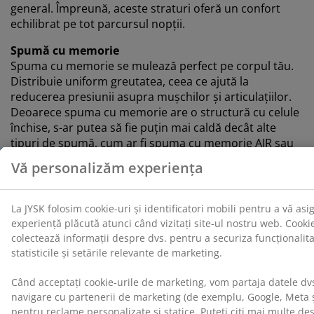
general. Împreună, aceste straturi oferă un confort
echilibrat pe tot parcursul nopții.
Spumă cu memorie
Spuma cu memorie se mulează perfect pe corpul tău.
Distribuie uniform greutatea, ceea ce ajută la
reducerea presiunii asupra mușchilor și articulațiilor.
Deoarece spuma cu memorie are o structură cu celule
închise, s-ar putea să fie puțin mai caldă decât alte
tipuri de spumă, cum ar fi spuma cu memorie AIR sau
spuma Comfort+.
OEKO-TEX® STANDARD 100
Această saltea este certificată OEKO-TEX® STANDARD
100. Asta înseamnă că fiecare componentă, de la
țesături și umpluturi până la ațe și fermoare, este
testată de institute independente OEKO-TEX® și
îndeplinește limite stricte pentru substanțele nocive.
Husă lavabilă
Salteaua are o husă cu fermoar care poate fi ușor