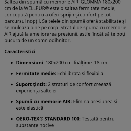
Saltea din spumă cu memorie AIR, GLOMMA 180x200
cm de la WELLPUR® este o saltea fermitate medie,
concepută pentru a oferi sprijin și confort pe tot
parcursul nopții. Saltelele din spumă oferă stabilitate și
se mulează bine pe corp. Stratul de spumă cu memorie
AIR ajută la ameliorarea presiunii, astfel încât să te poți
bucura de un somn odihnitor.
Caracteristici
Dimensiuni
: 180x200 cm. Înălțime: 18 cm
Fermitate medie:
Echilibrată și flexibilă
Suport țintit:
2 straturi de confort creează
experiența saltelei
Spumă cu memorie AIR:
Elimină presiunea și
este elastică
OEKO-TEX® STANDARD 100:
Testată pentru
Vă personalizăm experiența
substanțe nocive