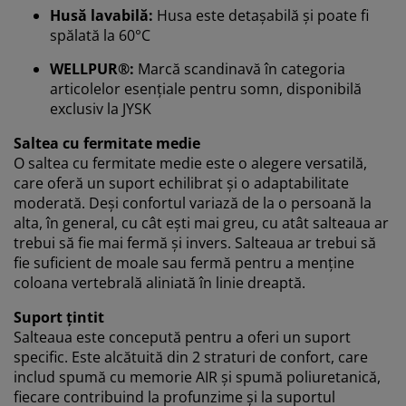
Husă lavabilă:
Husa este detașabilă și poate fi
La JYSK folosim cookie-uri și identificatori mobili pentru
spălată la 60°C
a vă asigura o experiență plăcută atunci când vizitați
WELLPUR®:
Marcă scandinavă în categoria
site-ul nostru web. Cookie-urile colectează informații
articolelor esențiale pentru somn, disponibilă
despre dvs. pentru a securiza funcționalitatea,
exclusiv la JYSK
statisticile și setările relevante de marketing.
Saltea cu fermitate medie
Când acceptați cookie-urile de marketing, vom partaja
O saltea cu fermitate medie este o alegere versatilă,
datele dvs. de navigare cu partenerii de marketing (de
care oferă un suport echilibrat și o adaptabilitate
exemplu, Google, Meta și TikTok) pentru reclame
moderată. Deși confortul variază de la o persoană la
personalizate și statice. Puteți citi mai multe despre
alta, în general, cu cât ești mai greu, cu atât salteaua ar
scopuri în secțiunea „Modificare” și puteți alege să vă
trebui să fie mai fermă și invers. Salteaua ar trebui să
retrageți consimțământul dând clic pe pictograma
fie suficient de moale sau fermă pentru a menține
cookie. Dând clic pe „Acceptați tot”, sunteți de acord cu
toate cele trei scopuri. Citiți mai multe despre
coloana vertebrală aliniată în linie dreaptă.
colectarea și prelucrarea datelor cu caracter personal
Suport țintit
și despre
politica noastră privind cookie-urile
.
Salteaua este concepută pentru a oferi un suport
specific. Este alcătuită din 2 straturi de confort, care
includ spumă cu memorie AIR și spumă poliuretanică,
fiecare contribuind la profunzime și la suportul