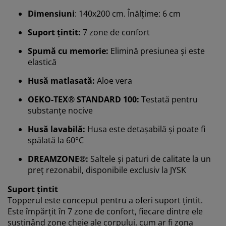
Vă personalizăm experiența
Dimensiuni
: 140x200 cm. Înălțime: 6 cm
Suport țintit:
7 zone de confort
La JYSK folosim cookie-uri și identificatori mobili pentru
a vă asigura o experiență plăcută atunci când vizitați
Spumă cu memorie:
Elimină presiunea și este
site-ul nostru web. Cookie-urile colectează informații
elastică
despre dvs. pentru a securiza funcționalitatea,
statisticile și setările relevante de marketing.
Husă matlasată:
Aloe vera
OEKO-TEX® STANDARD 100:
Testată pentru
Când acceptați cookie-urile de marketing, vom partaja
substanțe nocive
datele dvs. de navigare cu partenerii de marketing (de
exemplu, Google, Meta și TikTok) pentru reclame
Husă lavabilă:
Husa este detașabilă și poate fi
personalizate și statice. Puteți citi mai multe despre
spălată la 60°C
scopuri în secțiunea „Modificare” și puteți alege să vă
retrageți consimțământul dând clic pe pictograma
DREAMZONE®:
Saltele și paturi de calitate la un
cookie. Dând clic pe „Acceptați tot”, sunteți de acord cu
preț rezonabil, disponibile exclusiv la JYSK
toate cele trei scopuri. Citiți mai multe despre
colectarea și prelucrarea datelor cu caracter personal
Suport țintit
și despre
politica noastră privind cookie-urile
.
Topperul este conceput pentru a oferi suport țintit.
Este împărțit în 7 zone de confort, fiecare dintre ele
susținând zone cheie ale corpului, cum ar fi zona