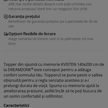
Află mai multe detalii despre cum poți schimba sau
returna produsul dorit într-un magazin fizic JYSK
Garanția prețului
Beneficiezi de garanția prețului pe o perioadă de 30 de
zile
Opțiuni flexibile de livrare
Alege varianta de livrare care ți se potrivește cel mai
bine
Topper din spumă cu memorie KVISTEN 140x200 cm de
®
la
DREAMZONE
este conceput pentru a adăuga
confort somnului tău. Topperul se pune peste o saltea
obișnuită pentru a regla senzația acesteia și a-i
prelungi durata de viață. Spuma cu memorie ajută la
ameliorarea presiunii, astfel încât să te poți bucura de
un somn confortabil și odihnitor.
Caracteristici