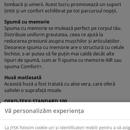
lombară și umerii. Acest lucru promovează un suport
țintit și un confort echilibrat pe tot parcursul nopții.
Spumă cu memorie
Spuma cu memorie se mulează perfect pe corpul tău.
Distribuie uniform greutatea, ceea ce ajută la
reducerea presiunii asupra mușchilor și articulațiilor.
Deoarece spuma cu memorie are o structură cu celule
închise, s-ar putea să fie puțin mai caldă decât alte
tipuri de spumă, cum ar fi spuma cu memorie AIR sau
spuma Comfort+.
Husă matlasată
Această husă a fost tratată cu aloe vera, care oferă
saltelei o suprafață moale.
OEKO-TEX® STANDARD 100
Acest topper este certificat OEKO-TEX® STANDARD 100.
Asta înseamnă că fiecare componentă, de la țesături și
umpluturi până la ațe și fermoare, este testată de
institute independente OEKO-TEX® și îndeplinește