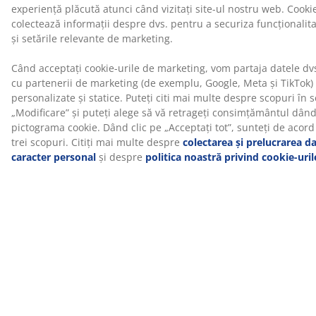
limite stricte pentru substanțele nocive.
Husă lavabilă
Topperul are o husă cu fermoar care poate fi ușor
îndepărtată și spălată la mașină la 60°C pentru a o
menține proaspătă și curată. Spălarea la 60°C sau mai
mult va îndepărta acarienii nedoriți de pe material.
DREAMZONE®
DREAMZONE® este dedicată îmbunătățirii somnului
tău cu soluții individuale în materie de saltele și paturi.
Calitatea și funcționalitatea sunt esențiale încă de la
înființarea sa în Danemarca în 2003. DREAMZONE®
este disponibil exclusiv la JYSK.
Mirosul de fabricație dispare în timp
Când cumperi un topper nou, este posibil să observi
un ușor miros de fabricație. Acesta este complet
inofensiv și va dispărea în timp. Aerisirea sau aspirarea
saltelei poate ajuta la accelerarea procesului.