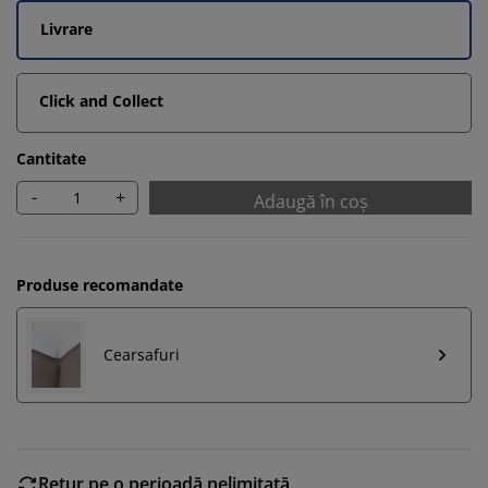
Livrare
Click and Collect
Cantitate
-
+
Adaugă în coș
Produse recomandate
Cearsafuri
Retur pe o perioadă nelimitată