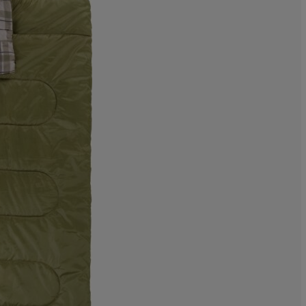
13.79310344827
10.34482758620
3.448275862068
0%