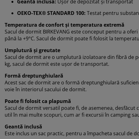
Geantă inclusă:
Ușor de depozitat și transportat
OEKO-TEX® STANDARD 100:
Testat pentru substanț
Temperatura de confort și temperatura extremă
Sacul de dormit BIRKEVANG este conceput pentru a oferi 
până la +9°C. Sacul de dormit poate fi folosit la temperatu
Umplutură și greutate
Sacul de dormit are o umplutură izolatoare din fibră de po
kg, sacul de dormit este ușor de transportat.
Formă dreptunghiulară
Acest sac de dormit are o formă dreptunghiulară suficientă 
voie în interiorul sacului de dormit.
Poate fi folosit ca plapumă
Sacul de dormit versatil poate fi, de asemenea, desfăcut c
util în mai multe scopuri, cum ar fi excursii în camping sa
Geantă inclusă
Este inclus un sac practic, pentru a împacheta sacul de 