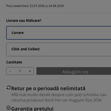
5861%
Preț valabil între 23.07.2026 și 24.08.2026
6897%
9653%
Livrare sau Ridicare?
Livrare
Click and Collect
Cantitate
-
+
Adaugă în coș
Retur pe o perioadă nelimitată
Află mai multe detalii despre cum poți schimba sau
returna produsul dorit într-un magazin fizic JYSK
Garanția prețului