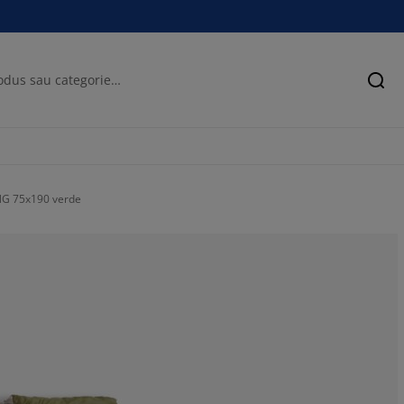
Cău
NG 75x190 verde
72.4137931034