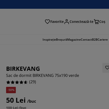
Favorite
Conectează-te
Coş
tare
Inspirație
Broșură
Magazine
Contact
B2B
Cariere
BIRKEVANG
Sac de dormit BIRKEVANG 75x190 verde
(
29
)
-50%
50 Lei
/buc
4827%
100 Lei /buc