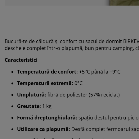
Bucură-te de căldură și confort cu sacul de dormit BIRKE
descheie complet într-o plapumă, bun pentru camping, căl
Caracteristici
Temperatură de confort:
+5°C până la +9°C
Temperatură extremă:
0°C
Umplutură:
fibră de poliester (57% reciclat)
Greutate:
1 kg
Formă dreptunghiulară:
spațiu destul pentru pici
Utilizare ca plapumă:
Desfă complet fermoarul sacu