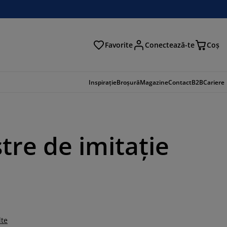
Favorite
Conectează-te
Coş
tare
Inspirație
Broșură
Magazine
Contact
B2B
Cariere
tre de imitație
lte