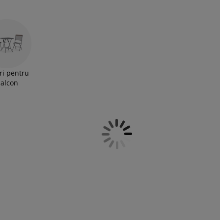
ie de lemn nu numai că îți vor transforma exteriorul
erfect pentru relaxare.
ri pentru
alcon