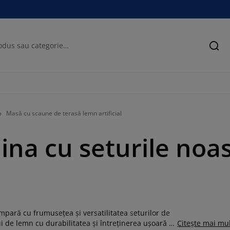
Cău
Masă cu scaune de terasă lemn artificial
ina cu seturile noas
pară cu frumusețea și versatilitatea seturilor de
 de lemn cu durabilitatea și întreținerea ușoară a
Citește mai mu