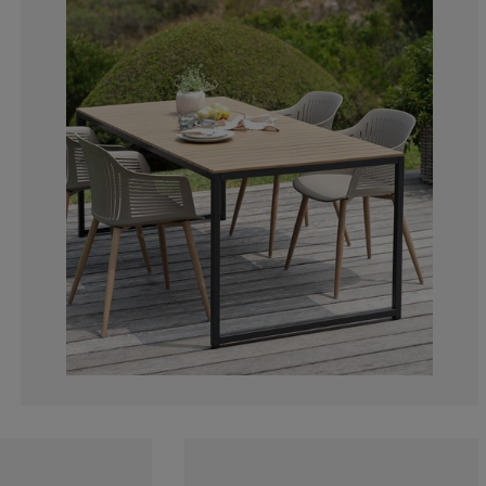
13.79310344827
0%
3.448275862068
3.448275862068