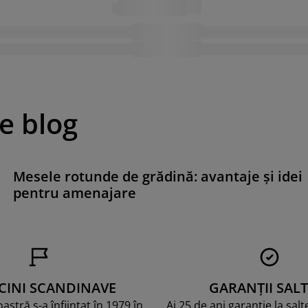
pe blog
Mesele rotunde de grădină: avantaje și idei
pentru amenajare
CINI SCANDINAVE
GARANȚII SALT
stră s-a înființat în 1979 în
Ai 25 de ani garanție la sal