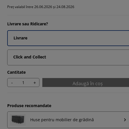
5861%
Preț valabil între 26.06.2026 și 24.08.2026
9653%
Livrare sau Ridicare?
9653%
Livrare
Click and Collect
Cantitate
-
+
Adaugă în coș
Produse recomandate
Huse pentru mobilier de grădină