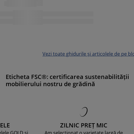
Vezi toate ghidurile și articolele de pe bl
Eticheta FSC®: certificarea sustenabilității
mobilierului nostru de grădină
ELE
ZILNIC PREȚ MIC
telele GOLD și
Am selecționat o varietate largă de