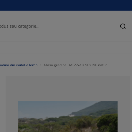
Cău
ădină din imitație lemn
Masă grădină DAGSVAD 90x190 natur
79.3103448275