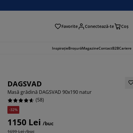
Favorite
Conectează-te
Coş
tare
Inspirație
Broșură
Magazine
Contact
B2B
Cariere
DAGSVAD
Masă grădină DAGSVAD 90x190 natur
(
58
)
-32%
1150 Lei
/buc
862%
1699 Lei /buc