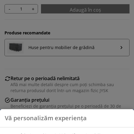
-
+
Adaugă în coș
Produse recomandate
Huse pentru mobilier de grădină
Retur pe o perioadă nelimitată
Află mai multe detalii despre cum poți schimba sau
returna produsul dorit într-un magazin fizic JYSK
Garanția prețului
Beneficiezi de garanția prețului pe o perioadă de 30 de
zile
Opțiuni flexibile de livrare
Alege varianta de livrare care ți se potrivește cel mai
bine