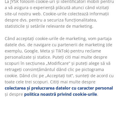
Masă de grădină gri cu blat din piatră sinterizată.
Cadru și picioare din aluminiu vopsit. Piatra sinterizată
este rezistentă la zgârieturi, pete și căldură. Aluminiul
este un material ușor și robust, care nu ruginește.
95x200x74 cm
Unitate de stoc: 3726044
Instrucțiuni de asamblare
Specificații
Recenzii