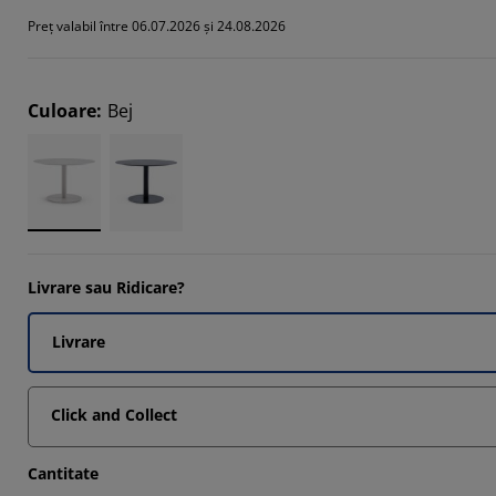
1111%
Preț valabil între 06.07.2026 și 24.08.2026
5555%
Culoare
:
Bej
5555%
Livrare sau Ridicare?
Livrare
Click and Collect
Cantitate