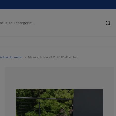
Cău
ădină din metal
Masă grădină VAMDRUP Ø120 bej
77.7777777777