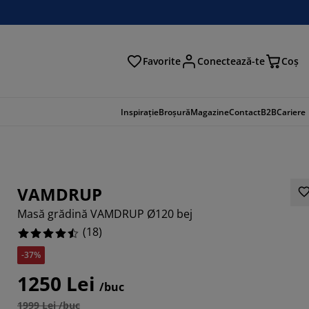
Favorite
Conectează-te
Coş
tare
Inspirație
Broșură
Magazine
Contact
B2B
Cariere
VAMDRUP
Masă grădină VAMDRUP Ø120 bej
(
18
)
-37%
1250 Lei
/buc
7779%
1999 Lei /buc