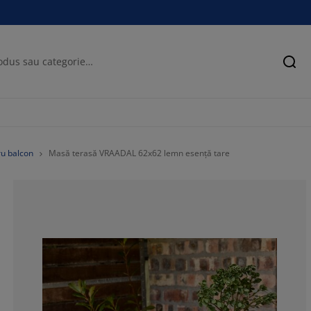
Cău
u balcon
Masă terasă VRAADAL 62x62 lemn esență tare
88.2352941176