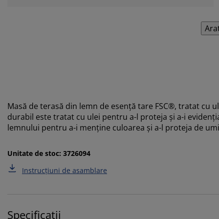
Ara
Masă de terasă din lemn de esență tare FSC®, tratat cu ule
durabil este tratat cu ulei pentru a-l proteja și a-i evide
lemnului pentru a-i menține culoarea și a-l proteja de um
Unitate de stoc: 3726094
Instrucțiuni de asamblare
Specificații