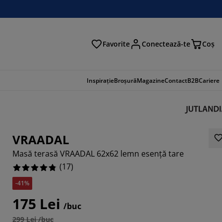
Favorite
Conectează-te
Coş
tare
Inspirație
Broșură
Magazine
Contact
B2B
Cariere
VRAADAL
Masă terasă VRAADAL 62x62 lemn esență tare
(
17
)
-41%
175 Lei
/buc
4706%
299 Lei /buc