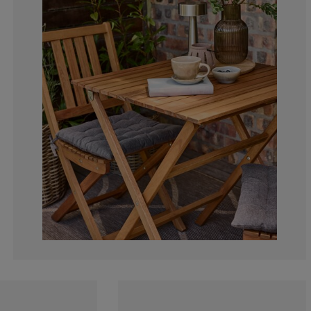
5.88235294117
5.88235294117
0%
0%