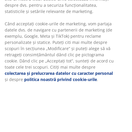
bine
despre dvs. pentru a securiza funcționalitatea,
statisticile și setările relevante de marketing.
Când acceptați cookie-urile de marketing, vom partaja
Scaun de terasă din oțel și poliratan. 72x83x80 cm
datele dvs. de navigare cu partenerii de marketing (de
exemplu, Google, Meta și TikTok) pentru reclame
Unitate de stoc: 3700232
personalizate și statice. Puteți citi mai multe despre
scopuri în secțiunea „Modificare” și puteți alege să vă
Instrucțiuni de asamblare
retrageți consimțământul dând clic pe pictograma
cookie. Dând clic pe „Acceptați tot”, sunteți de acord cu
toate cele trei scopuri. Citiți mai multe despre
colectarea și prelucrarea datelor cu caracter personal
Specificații
și despre
politica noastră privind cookie-urile
.
Recenzii
(
498
)