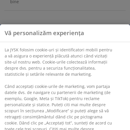
bine
Modernizează-ți spațiul exterior cu setul de terasă
LILLESTROEM. Acest set cu 4 locuri, de culoare neagră,
este format dintr-o canapea și 2 fotolii cu perne
confortabile și o măsuță de cafea asortată, din oțel.
Caracteristici
Set de terasă cu 4 locuri:
canapea cu 2 locuri, 2
fotolii și 1 masă
Perne:
cu husă durabilă, țesută
Cadru din oțel:
Robust și durabil
Husă lavabilă:
husa pernei este detașabilă și
poate fi spălată la 30°C
Set de terasă cu 4 locuri