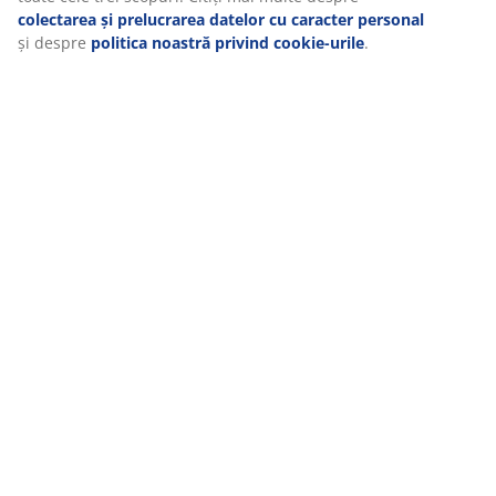
Setul de terasă este format dintr-o canapea cu 2 locuri,
2 fotolii și 1 masă de cafea.
Perne
Pernele pentru șezut și spătar sunt foarte confortabile.
Acestea au o husă durabilă, țesută, care le face
rezistente la uzură. Depozitează pernele în interior
atunci când nu le utilizezi pentru a le proteja de
intemperii și a le prelungi durata de viață.
Cadru din oțel
Cadrul din oțel vopsit este robust și durabil. Greutatea
unui cadru din oțel oferă o bună stabilitate.
Husă lavabilă
Pernele au o husă cu fermoar care poate fi ușor scoasă
și spălată la mașină la 30°C pentru a o menține
proaspătă și curată. Umplutura pernei nu poate fi
spălată.
Unitate de stoc: 3726185