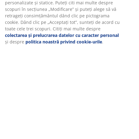
relevante de marketing.
Unitate de stoc: 3725150
Când acceptați cookie-urile de marketing, vom partaja
Instrucțiuni de asamblare
datele dvs. de navigare cu partenerii de marketing (de
exemplu, Google, Meta și TikTok) pentru reclame
personalizate și statice. Puteți citi mai multe despre scopuri
în secțiunea „Modificare” și puteți alege să vă retrageți
Specificații
consimțământul dând clic pe pictograma cookie. Dând clic
pe „Acceptați tot”, sunteți de acord cu toate cele trei
scopuri. Citiți mai multe despre
colectarea și prelucrarea
datelor cu caracter personal
și despre
politica noastră
Recenzii
privind cookie-urile
.
(
16
)
Livrare