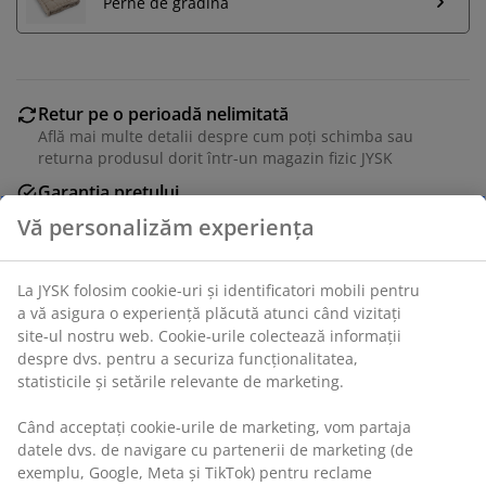
Perne de grădină
Retur pe o perioadă nelimitată
Află mai multe detalii despre cum poți schimba sau
returna produsul dorit într-un magazin fizic JYSK
Garanția prețului
Beneficiezi de garanția prețului pe o perioadă de 30 de
zile
Opțiuni flexibile de livrare
Alege varianta de livrare care ți se potrivește cel mai
bine
Vă personalizăm experiența
Scaun de grădină din poliratan cu cadru din oțel vopsit
La JYSK folosim cookie-uri și identificatori mobili pentru a vă
cu pulbere. Poliratanul oferă un aspect natural de
asigura o experiență plăcută atunci când vizitați site-ul
răchită, fiind în același timp rezistent la intemperii și nu
nostru web. Cookie-urile colectează informații despre dvs.
necesită întreținere.
pentru a securiza funcționalitatea, statisticile și setările