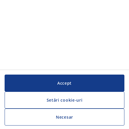
Serviciul clienți
Serviciul clienți
JYSK
JYSK
SEDIU CENTRAL
Urmărește JYSK