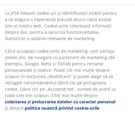
60x100x5 cm
Caracteristici
Pernă multifuncțională
: Pentru șezlong, o
bancă sau pe jos
Mânere practice
: Ușor de transportat
Confort și calitate
: 5 cm grosime
OEKO-TEX® STANDARD 100
: Testată pentru
substanțe nocive
Pernă multifuncțională
Perna de grădină multifuncțională TANADALEN oferă
un loc confortabil pentru a sta afară. Poate fi utilizată
pe un șezlong, pe o bancă sau direct pe jos, fiind ideală
pentru picnicuri sau la plajă. Cu o dimensiune de
60x100 cm, ai suficient spațiu atât pentru a sta, cât și
pentru a te întinde.