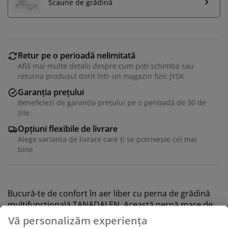
Scaune de grădină
Retur pe o perioadă nelimitată
Află mai multe detalii despre cum poți schimba sau
returna produsul dorit într-un magazin fizic JYSK
Garanția prețului
Beneficiezi de garanția prețului pe o perioadă de 30 de
zile
Opțiuni flexibile de livrare
Alege varianta de livrare care ți se potrivește cel mai
bine
Bucură-te de confort în aer liber cu perna de grădină
multifuncțională TANADALEN. Această pernă mare de
exterior poate fi utilizată în mai multe contexte și are
mânere practice. Ideală pentru picnicuri sau la plajă.