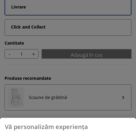
Livrare
Click and Collect
Cantitate
-
+
Adaugă în coș
Produse recomandate
Scaune de grădină
Retur pe o perioadă nelimitată