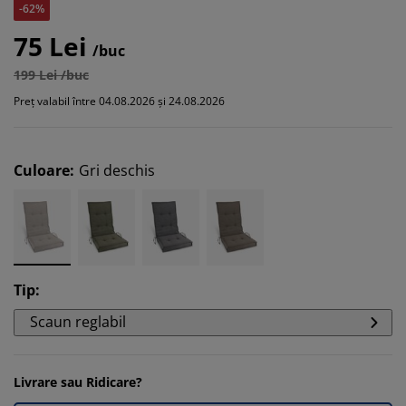
-62%
75 Lei
/buc
199 Lei /buc
Preț valabil între 04.08.2026 și 24.08.2026
Culoare
:
Gri deschis
Tip
:
Scaun reglabil
Livrare sau Ridicare?