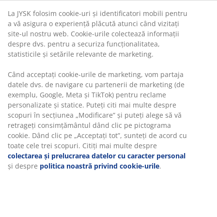
Află mai multe detalii despre cum poți schimba sau
returna produsul dorit într-un magazin fizic JYSK
Garanția prețului
Beneficiezi de garanția prețului pe o perioadă de 30 de
zile
Opțiuni flexibile de livrare
Alege varianta de livrare care ți se potrivește cel mai
bine
Pernă de grădină cu husă rezistentă, țesută. Pentru
scaun reglabil. 50x120x8 cm
Unitate de stoc: 3725226
Specificații