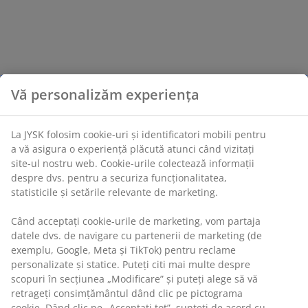
Vă personalizăm experiența
La JYSK folosim cookie-uri și identificatori mobili pentru
a vă asigura o experiență plăcută atunci când vizitați
site-ul nostru web. Cookie-urile colectează informații
despre dvs. pentru a securiza funcționalitatea,
statisticile și setările relevante de marketing.
Când acceptați cookie-urile de marketing, vom partaja
datele dvs. de navigare cu partenerii de marketing (de
exemplu, Google, Meta și TikTok) pentru reclame
personalizate și statice. Puteți citi mai multe despre
scopuri în secțiunea „Modificare” și puteți alege să vă
retrageți consimțământul dând clic pe pictograma
cookie. Dând clic pe „Acceptați tot”, sunteți de acord cu