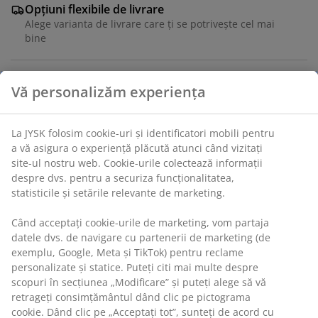
Opțiuni flexibile de livrare
Alege varianta de livrare care ți se potrivește cel mai
bine
Set de 10 bureți practici în culori variate. Pot fi folosiți
pentru multe scopuri atunci când se face curățenie în
Vă personalizăm experiența
casă. Fiecare burete are o parte aspră care poate fi
folosită pentru a curăța petele rezistente. Set de 10.
6x8x3 cm
La JYSK folosim cookie-uri și identificatori mobili pentru a
vă asigura o experiență plăcută atunci când vizitați site-
ul nostru web. Cookie-urile colectează informații despre
Unitate de stoc: 4916701
dvs. pentru a securiza funcționalitatea, statisticile și
setările relevante de marketing.
Când acceptați cookie-urile de marketing, vom partaja
Specificații
datele dvs. de navigare cu partenerii de marketing (de
exemplu, Google, Meta și TikTok) pentru reclame
personalizate și statice. Puteți citi mai multe despre
scopuri în secțiunea „Modificare” și puteți alege să vă