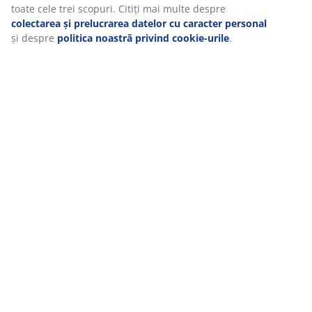
Recenzii
retrageți consimțământul dând clic pe pictograma cookie.
(
32
)
Dând clic pe „Acceptați tot”, sunteți de acord cu toate
cele trei scopuri. Citiți mai multe despre
colectarea și
prelucrarea datelor cu caracter personal
și despre
politica noastră privind cookie-urile
.
Livrare