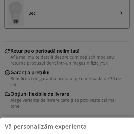
Bec
Retur pe o perioadă nelimitată
Află mai multe detalii despre cum poți schimba sau
returna produsul dorit într-un magazin fizic JYSK
Garanția prețului
Beneficiezi de garanția prețului pe o perioadă de 30 de
zile
Vă personalizăm experiența
Opțiuni flexibile de livrare
Alege varianta de livrare care ți se potrivește cel mai
bine
La JYSK folosim cookie-uri și identificatori mobili pentru
a vă asigura o experiență plăcută atunci când vizitați
site-ul nostru web. Cookie-urile colectează informații
despre dvs. pentru a securiza funcționalitatea,
Unitate de stoc: 4912831
statisticile și setările relevante de marketing.