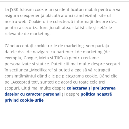
Instrucțiuni de asamblare
Când acceptați cookie-urile de marketing, vom partaja
Etichete
datele dvs. de navigare cu partenerii de marketing (de
exemplu, Google, Meta și TikTok) pentru reclame
personalizate și statice. Puteți citi mai multe despre
scopuri în secțiunea „Modificare” și puteți alege să vă
Specificații
retrageți consimțământul dând clic pe pictograma
cookie. Dând clic pe „Acceptați tot”, sunteți de acord cu
toate cele trei scopuri. Citiți mai multe despre
colectarea și prelucrarea datelor cu caracter personal
Recenzii
și despre
politica noastră privind cookie-urile
.
(
405
)
Livrare