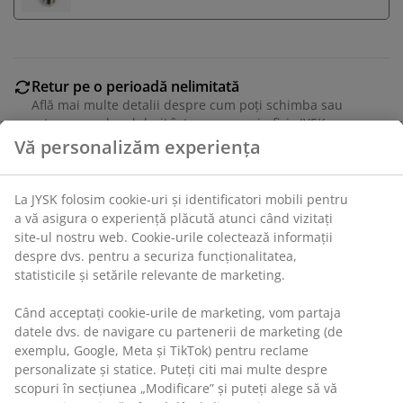
Retur pe o perioadă nelimitată
Află mai multe detalii despre cum poți schimba sau
returna produsul dorit într-un magazin fizic JYSK
Vă personalizăm experiența
Garanția prețului
Beneficiezi de garanția prețului pe o perioadă de 30 de
zile
La JYSK folosim cookie-uri și identificatori mobili pentru
Opțiuni flexibile de livrare
a vă asigura o experiență plăcută atunci când vizitați
Alege varianta de livrare care ți se potrivește cel mai
site-ul nostru web. Cookie-urile colectează informații
bine
despre dvs. pentru a securiza funcționalitatea,
statisticile și setările relevante de marketing.
Când acceptați cookie-urile de marketing, vom partaja
Unitate de stoc: 4912627
datele dvs. de navigare cu partenerii de marketing (de
exemplu, Google, Meta și TikTok) pentru reclame
Instrucțiuni de asamblare
personalizate și statice. Puteți citi mai multe despre
scopuri în secțiunea „Modificare” și puteți alege să vă