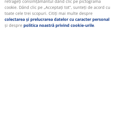
retrageți consimțământul dând clic pe pictograma
cookie. Dând clic pe „Acceptați tot”, sunteți de acord cu
Specificații
toate cele trei scopuri. Citiți mai multe despre
colectarea și prelucrarea datelor cu caracter personal
și despre
politica noastră privind cookie-urile
.
Recenzii
(
6
)
Livrare