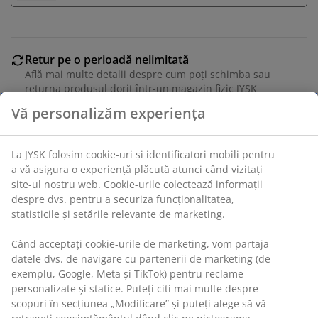
Retur pe o perioadă nelimitată
Află mai multe detalii despre cum poți schimba sau
returna produsul dorit într-un magazin fizic JYSK
Garanția prețului
Beneficiezi de garanția prețului pe o perioadă de 30 de
zile
Opțiuni flexibile de livrare
Alege varianta de livrare care ți se potrivește cel mai
bine
Unitate de stoc: 4912949
Vă personalizăm experiența
Instrucțiuni de asamblare
La JYSK folosim cookie-uri și identificatori mobili pentru a vă
asigura o experiență plăcută atunci când vizitați site-ul nostru