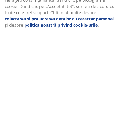
web. Cookie-urile colectează informații despre dvs. pentru a
Specificații
securiza funcționalitatea, statisticile și setările relevante de
marketing.
Când acceptați cookie-urile de marketing, vom partaja datele
Recenzii
dvs. de navigare cu partenerii de marketing (de exemplu,
(
1
)
Google, Meta și TikTok) pentru reclame personalizate și statice.
Puteți citi mai multe despre scopuri în secțiunea „Modificare” și
puteți alege să vă retrageți consimțământul dând clic pe
pictograma cookie. Dând clic pe „Acceptați tot”, sunteți de acord
Livrare
cu toate cele trei scopuri. Citiți mai multe despre
colectarea și
prelucrarea datelor cu caracter personal
și despre
politica
noastră privind cookie-urile
.