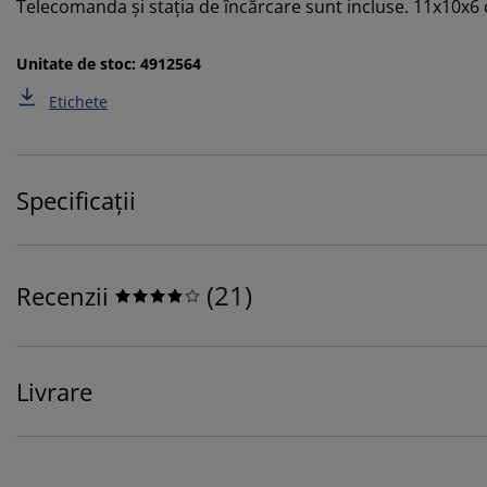
Telecomanda şi staţia de încărcare sunt incluse. 11x10x6
Unitate de stoc: 4912564
Etichete
Specificații
(
21
)
Recenzii
Livrare