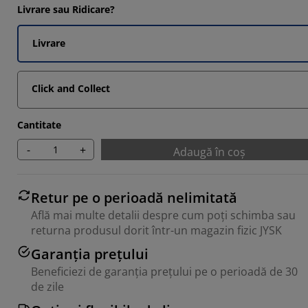
4285%
Livrare sau Ridicare?
Livrare
4285%
4285%
Click and Collect
Cantitate
-
+
Adaugă în coș
Retur pe o perioadă nelimitată
Află mai multe detalii despre cum poți schimba sau
returna produsul dorit într-un magazin fizic JYSK
Garanția prețului
Beneficiezi de garanția prețului pe o perioadă de 30
de zile