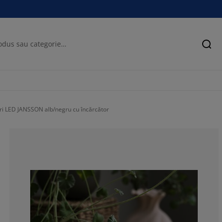
Cău
i LED JANSSON alb/negru cu încărcător
57.1428571428