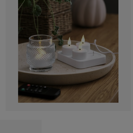
14.28571428571
0%
14.28571428571
14.28571428571