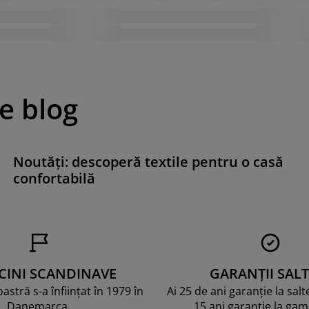
pe blog
Noutăți: descoperă textile pentru o casă
confortabilă
CINI SCANDINAVE
GARANȚII SALT
stră s-a înființat în 1979 în
Ai 25 de ani garanție la sal
Danemarca.
15 ani garanție la ga