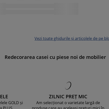
Vezi toate ghidurile și articolele de pe bl
Redecorarea casei cu piese noi de mobilier
ELE
ZILNIC PREȚ MIC
telele GOLD și
Am selecționat o varietate largă de
ma PLUS.
produse care au aceleași prețuri mici în