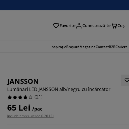
Favorite
Conectează-te
Coş
tare
Inspirație
Broșură
Magazine
Contact
B2B
Cariere
JANSSON
Lumânări LED JANSSON alb/negru cu încărcător
(
21
)
65 Lei
/pac
Include timbru verde 0.26 LEI
5714%