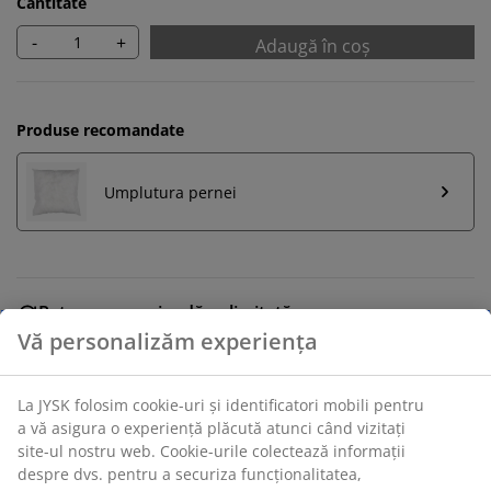
Cantitate
-
+
Adaugă în coș
Produse recomandate
Umplutura pernei
Retur pe o perioadă nelimitată
Află mai multe detalii despre cum poți schimba sau
returna produsul dorit într-un magazin fizic JYSK
Garanția prețului
Beneficiezi de garanția prețului pe o perioadă de 30 de
zile
Opțiuni flexibile de livrare