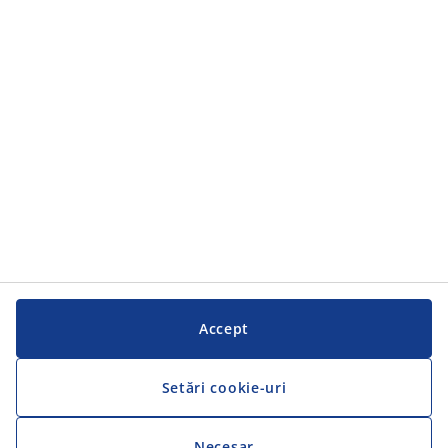
Categorii
Categorii
Serviciul clienți
Serviciul clienți
JYSK
JYSK
SEDIU CENTRAL
Urmărește JYSK