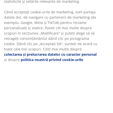
Alege varianta de livrare care ți se potrivește cel mai
bine
Unitate de stoc: 6891819
Specificații
Recenzii
(
7
)
Livrare