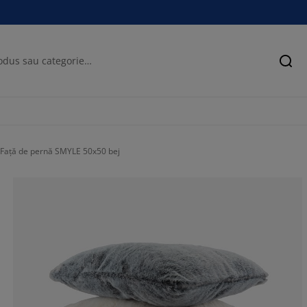
Cău
Față de pernă SMYLE 50x50 bej
100%