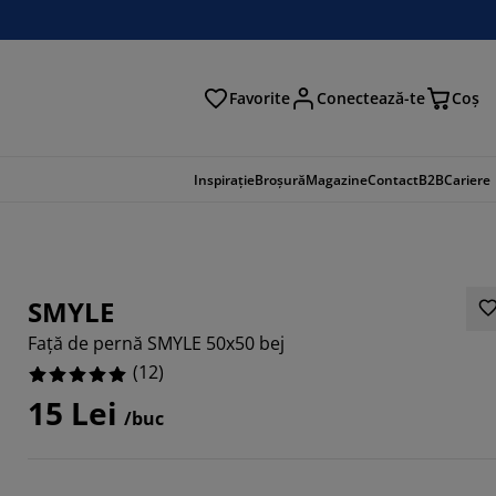
Favorite
Conectează-te
Coş
tare
Inspirație
Broșură
Magazine
Contact
B2B
Cariere
SMYLE
Față de pernă SMYLE 50x50 bej
(
12
)
15 Lei
/buc