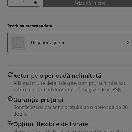
-
+
Adaugă în coș
Produse recomandate
Umplutura pernei
Retur pe o perioadă nelimitată
Află mai multe detalii despre cum poți schimba sau
returna produsul dorit într-un magazin fizic JYSK
Garanția prețului
Beneficiezi de garanția prețului pe o perioadă de 30
de zile
Opțiuni flexibile de livrare
Alege varianta de livrare care ți se potrivește cel mai