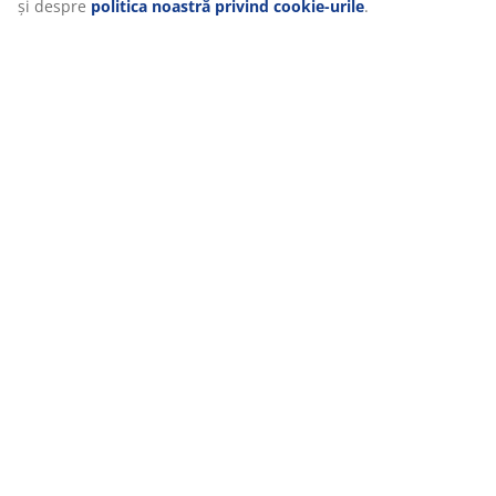
Dând clic pe „Acceptați tot”, sunteți de acord cu toate cele
trei scopuri. Citiți mai multe despre
colectarea și
prelucrarea datelor cu caracter personal
și despre
politica noastră privind cookie-urile
.