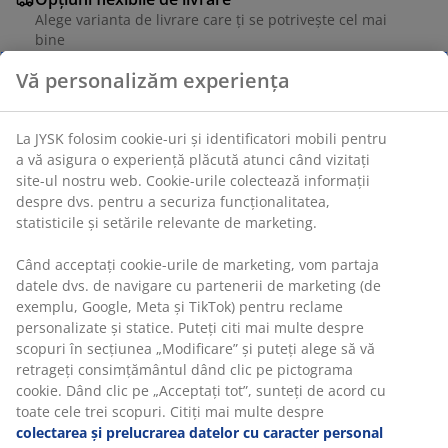
Alege varianta de livrare care ți se potrivește cel mai
bine
Unitate de stoc: 6892144
Vă personalizăm experiența
Specificații
La JYSK folosim cookie-uri și identificatori mobili pentru a
vă asigura o experiență plăcută atunci când vizitați site-ul
nostru web. Cookie-urile colectează informații despre dvs.
pentru a securiza funcționalitatea, statisticile și setările
Recenzii
relevante de marketing.
(
6
)
Când acceptați cookie-urile de marketing, vom partaja
datele dvs. de navigare cu partenerii de marketing (de
exemplu, Google, Meta și TikTok) pentru reclame
Livrare
personalizate și statice. Puteți citi mai multe despre
scopuri în secțiunea „Modificare” și puteți alege să vă
retrageți consimțământul dând clic pe pictograma cookie.