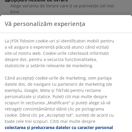
Alege varianta de livrare care ți se potrivește cel mai
bine
Vă personalizăm experiența
Unitate de stoc: 6886144
La JYSK folosim cookie-uri și identificatori mobili pentru
a vă asigura o experiență plăcută atunci când vizitați
site-ul nostru web. Cookie-urile colectează informații
despre dvs. pentru a securiza funcționalitatea,
Specificații
statisticile și setările relevante de marketing.
Când acceptați cookie-urile de marketing, vom partaja
datele dvs. de navigare cu partenerii de marketing (de
Recenzii
exemplu, Google, Meta și TikTok) pentru reclame
(
0
)
personalizate și statice. Puteți citi mai multe despre
scopuri în secțiunea „Modificare” și puteți alege să vă
retrageți consimțământul dând clic pe pictograma
cookie. Dând clic pe „Acceptați tot”, sunteți de acord cu
Livrare
toate cele trei scopuri. Citiți mai multe despre
colectarea și prelucrarea datelor cu caracter personal