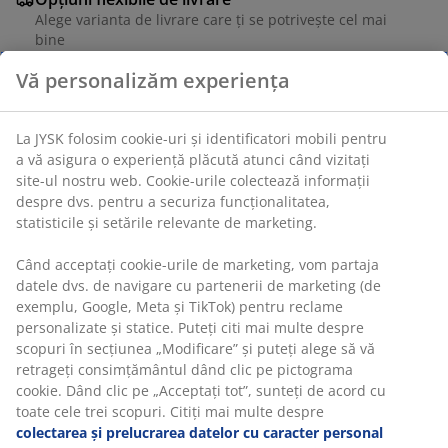
Alege varianta de livrare care ți se potrivește cel mai
bine
Unitate de stoc: 6887307
Specificații
Recenzii
(
7
)
Livrare