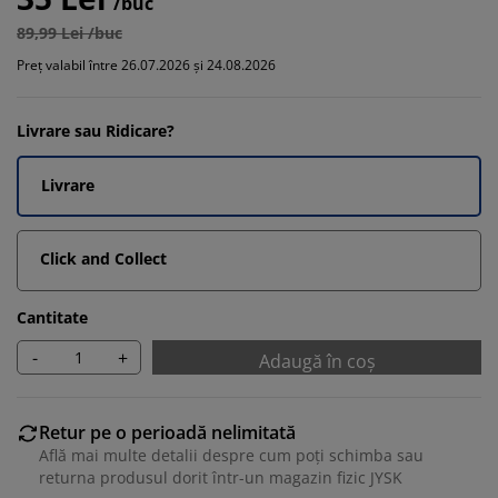
/buc
89,99 Lei /buc
Preț valabil între 26.07.2026 și 24.08.2026
Livrare sau Ridicare?
Livrare
Click and Collect
Cantitate
-
+
Adaugă în coș
Retur pe o perioadă nelimitată
Află mai multe detalii despre cum poți schimba sau
returna produsul dorit într-un magazin fizic JYSK