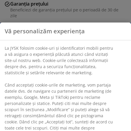
Garanția prețului
Beneficiezi de garanția prețului pe o perioadă de 30 de
zile
Opțiuni flexibile de livrare
Vă personalizăm experiența
Alege varianta de livrare care ți se potrivește cel mai
bine
La JYSK folosim cookie-uri și identificatori mobili pentru
a vă asigura o experiență plăcută atunci când vizitați
Unitate de stoc: 6877501
site-ul nostru web. Cookie-urile colectează informații
despre dvs. pentru a securiza funcționalitatea,
statisticile și setările relevante de marketing.
Specificații
Când acceptați cookie-urile de marketing, vom partaja
datele dvs. de navigare cu partenerii de marketing (de
exemplu, Google, Meta și TikTok) pentru reclame
personalizate și statice. Puteți citi mai multe despre
Recenzii
scopuri în secțiunea „Modificare” și puteți alege să vă
retrageți consimțământul dând clic pe pictograma
(
27
)
cookie. Dând clic pe „Acceptați tot”, sunteți de acord cu
toate cele trei scopuri. Citiți mai multe despre