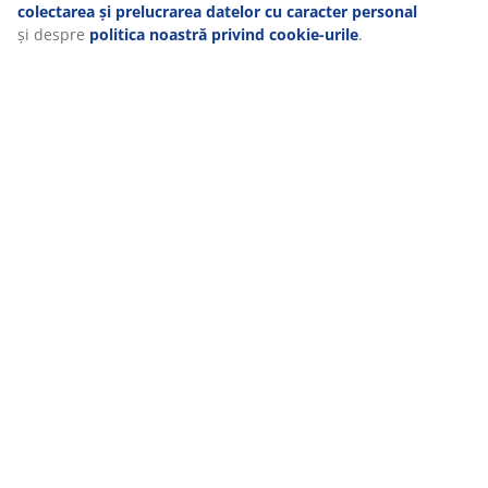
colectarea și prelucrarea datelor cu caracter personal
și despre
politica noastră privind cookie-urile
.
Livrare