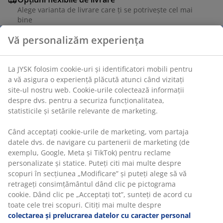
Alege varianta de livrare care ți se potrivește cel mai
bine
Unitate de stoc: 6893600
Specificații
Recenzii
(
0
)
Livrare