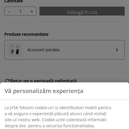
Cantitate
-
+
Adaugă în coș
Produse recomandate
Accesorii perdea
Retur pe o perioadă nelimitată
Află mai multe detalii despre cum poți schimba sau
returna produsul dorit într-un magazin fizic JYSK
Garanția prețului
Beneficiezi de garanția prețului pe o perioadă de 30 de
zile
Opțiuni flexibile de livrare
Alege varianta de livrare care ți se potrivește cel mai