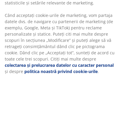
bine
Unitate de stoc: 5236302
Specificații
Vă personalizăm experiența
Recenzii
(
10
)
La JYSK folosim cookie-uri și identificatori mobili pentru a vă asi
experiență plăcută atunci când vizitați site-ul nostru web. Cookie
colectează informații despre dvs. pentru a securiza funcționalita
Livrare
statisticile și setările relevante de marketing.
Când acceptați cookie-urile de marketing, vom partaja datele dv
navigare cu partenerii de marketing (de exemplu, Google, Meta 