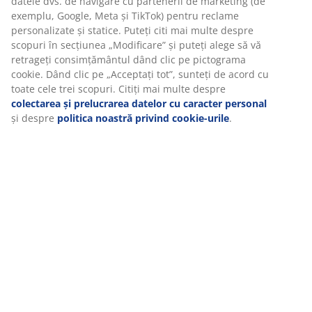
Recenzii
(
36
)
Vă personalizăm experiența
La JYSK folosim cookie-uri și identificatori mobili pentru a vă
Livrare
asigura o experiență plăcută atunci când vizitați site-ul nostru
web. Cookie-urile colectează informații despre dvs. pentru a
securiza funcționalitatea, statisticile și setările relevante de
marketing.
Când acceptați cookie-urile de marketing, vom partaja datele dv
de navigare cu partenerii de marketing (de exemplu, Google, M
și TikTok) pentru reclame personalizate și statice. Puteți citi mai
multe despre scopuri în secțiunea „Modificare” și puteți alege s
vă retrageți consimțământul dând clic pe pictograma cookie. D
clic pe „Acceptați tot”, sunteți de acord cu toate cele trei scopuri
Citiți mai multe despre
colectarea și prelucrarea datelor cu
caracter personal
și despre
politica noastră privind cookie-uril