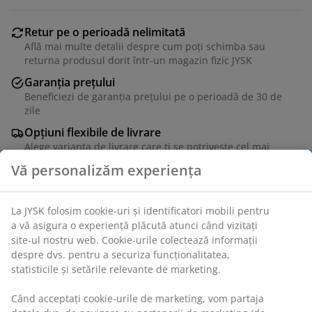
Retur pe o perioadă nelimitată
Află mai multe detalii despre cum poți schimba sau
returna produsul dorit într-un magazin fizic JYSK
Garanția prețului
Beneficiezi de garanția prețului pe o perioadă de 30 de
zile
Opțiuni flexibile de livrare
Alege varianta de livrare care ți se potrivește cel mai
bine
Unitate de stoc: 5098601
Specificații