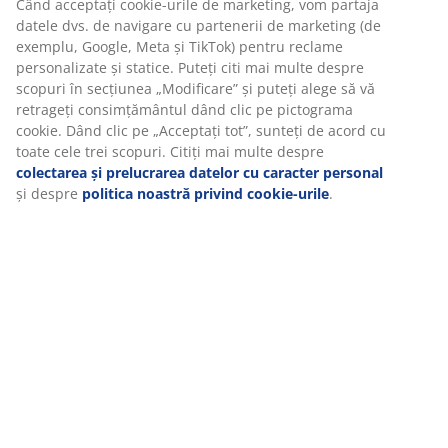
Specificații
Vă personalizăm experiența
Recenzii
(
438
)
La JYSK folosim cookie-uri și identificatori mobili pentru a vă
asigura o experiență plăcută atunci când vizitați site-ul nostru
web. Cookie-urile colectează informații despre dvs. pentru a
securiza funcționalitatea, statisticile și setările relevante de
Livrare
marketing.
Când acceptați cookie-urile de marketing, vom partaja datele dv
de navigare cu partenerii de marketing (de exemplu, Google, M
și TikTok) pentru reclame personalizate și statice. Puteți citi mai
multe despre scopuri în secțiunea „Modificare” și puteți alege s
vă retrageți consimțământul dând clic pe pictograma cookie. D
clic pe „Acceptați tot”, sunteți de acord cu toate cele trei scopuri
Citiți mai multe despre
colectarea și prelucrarea datelor cu
caracter personal
și despre
politica noastră privind cookie-uril