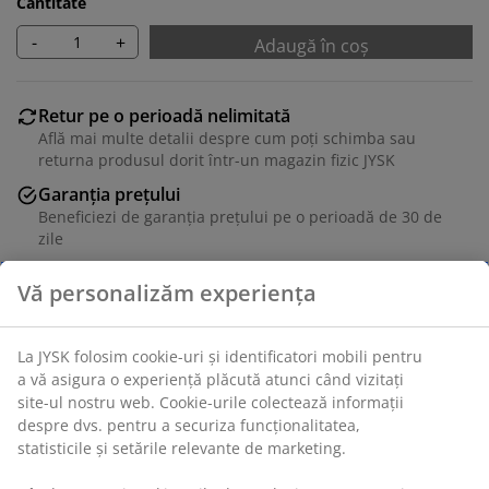
Cantitate
-
+
Adaugă în coș
Retur pe o perioadă nelimitată
Află mai multe detalii despre cum poți schimba sau
returna produsul dorit într-un magazin fizic JYSK
Garanția prețului
Beneficiezi de garanția prețului pe o perioadă de 30 de
zile
Opțiuni flexibile de livrare
Alege varianta de livrare care ți se potrivește cel mai
bine
Unitate de stoc: 5530851
Instrucțiuni de asamblare