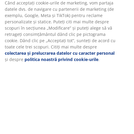
Specificații
Recenzii
(
613
)
Livrare