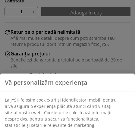
Cantitate
-
+
Adaugă în coș
Retur pe o perioadă nelimitată
Află mai multe detalii despre cum poți schimba sau
returna produsul dorit într-un magazin fizic JYSK
Garanția prețului
Beneficiezi de garanția prețului pe o perioadă de 30 de
zile
Opțiuni flexibile de livrare
Alege varianta de livrare care ți se potrivește cel mai
bine
Unitate de stoc: 5530831
Instrucțiuni de asamblare