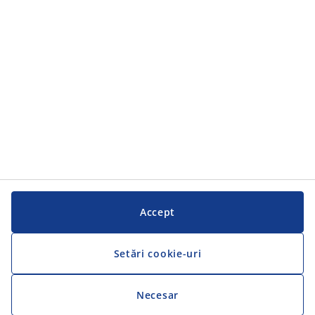
Serviciul clienți
Serviciul clienți
JYSK
JYSK
SEDIU CENTRAL
Urmărește JYSK