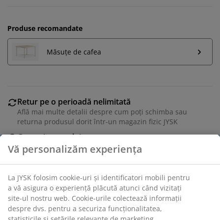
Produse recomandate
Măsuțe de cafea
Retur pe o perioadă nelimitată
Află mai multe detalii despre cum poți schimba sau
returna produsul dorit într-un magazin fizic JYSK
Garanția prețului
Beneficiezi de garanția prețului pe o perioadă de 30 de
zile
Opțiuni flexibile de livrare
Alege varianta de livrare care ți se potrivește cel mai
bine