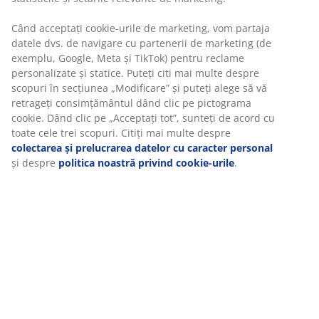
Unitate de stoc: 3630119
Instrucțiuni de asamblare
Specificații
Recenzii
(
4
)
Livrare