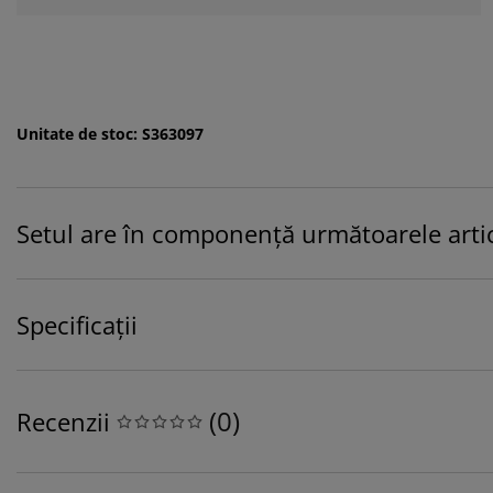
Unitate de stoc: S363097
Setul are în componență următoarele artic
Specificații
(
0
)
Recenzii