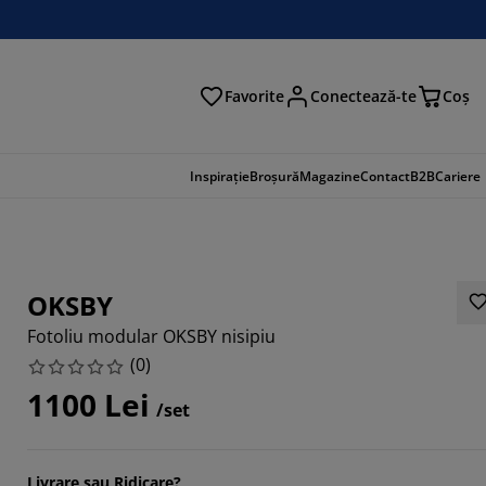
Favorite
Conectează-te
Coş
tare
Inspirație
Broșură
Magazine
Contact
B2B
Cariere
OKSBY
Fotoliu modular OKSBY nisipiu
(
0
)
1100 Lei
/set
Livrare sau Ridicare?